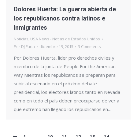
Dolores Huerta: La guerra abierta de
los republicanos contra latinos e
inmigrantes
Noticias
,
USA News - Notias de Estados Unidos
Por
DJ Furia
diciembre 19, 2015
3 Comments
Por Dolores Huerta, líder pro derechos civiles y
miembro de la junta de People For the American
Way Mientras los republicanos se preparan para
subir al escenario en el próximo debate
presidencial, los electores latinos tanto en Nevada
como en todo el país deben preocuparse de ver a
qué extremo han llegado los republicanos en…
1
…
10
11
12
13
14
…