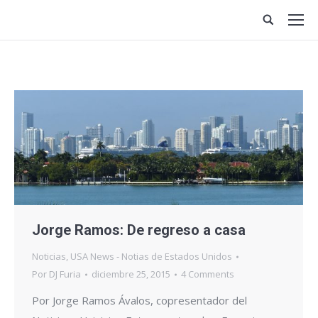
Site
search:
Jorge Ramos: De regreso a casa
Noticias
,
USA News - Notias de Estados Unidos
Por
DJ Furia
diciembre 25, 2015
4 Comments
Por Jorge Ramos Ávalos, copresentador del