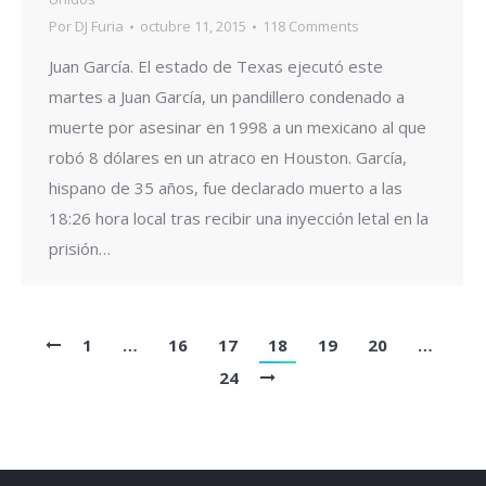
Por
DJ Furia
octubre 11, 2015
118 Comments
Juan García. El estado de Texas ejecutó este
martes a Juan García, un pandillero condenado a
muerte por asesinar en 1998 a un mexicano al que
robó 8 dólares en un atraco en Houston. García,
hispano de 35 años, fue declarado muerto a las
18:26 hora local tras recibir una inyección letal en la
prisión…
1
…
16
17
18
19
20
…
24