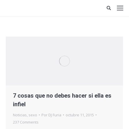
Site
search:
7 cosas que no debes hacer si ella es
infiel
Noticias
,
sexo
Por
DJ Furia
octubre 11, 2015
237 Comments