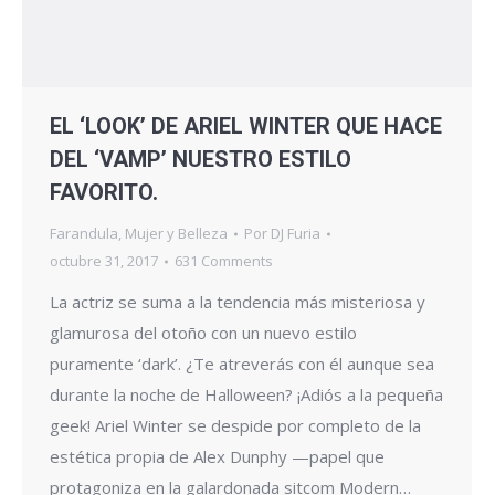
EL ‘LOOK’ DE ARIEL WINTER QUE HACE
DEL ‘VAMP’ NUESTRO ESTILO
FAVORITO.
Farandula
,
Mujer y Belleza
Por
DJ Furia
octubre 31, 2017
631 Comments
La actriz se suma a la tendencia más misteriosa y
glamurosa del otoño con un nuevo estilo
puramente ‘dark’. ¿Te atreverás con él aunque sea
durante la noche de Halloween? ¡Adiós a la pequeña
geek! Ariel Winter se despide por completo de la
estética propia de Alex Dunphy —papel que
protagoniza en la galardonada sitcom Modern…