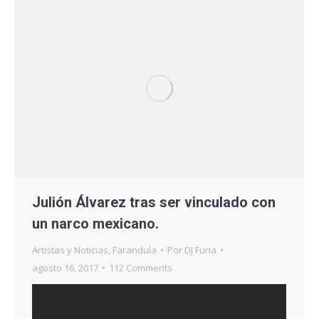
Julión Álvarez tras ser vinculado con
un narco mexicano.
Artistas y Noticias
,
Farandula
Por
DJ Furia
agosto 16, 2017
112 Comments