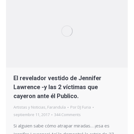
El revelador vestido de Jennifer
Lawrence -y las 2 víctimas que
cayeron ante él Publico.
Artistas y Noticias
,
Farandula
Por
DJ Furia
septiembre 11, 2017
344 Comments
Si alguien sabe cómo atrapar miradas… ¡esa es