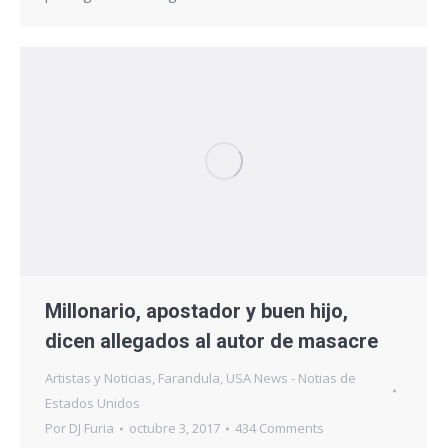
Millonario, apostador y buen hijo,
dicen allegados al autor de masacre
Artistas y Noticias
,
Farandula
,
USA News - Notias de
Estados Unidos
Por
DJ Furia
octubre 3, 2017
434 Comments