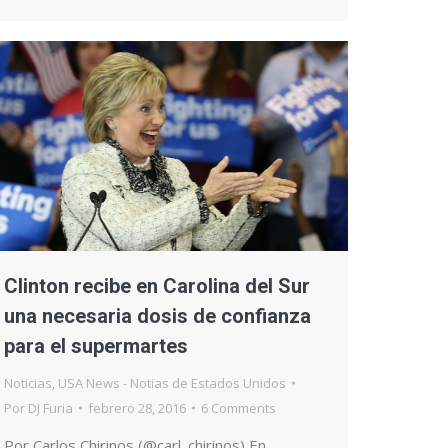
Clinton recibe en Carolina del Sur
una necesaria dosis de confianza
para el supermartes
Noticias
,
USA News - Notias de Estados Unidos
Por
DJ Furia
febrero 28, 2016
6 Comments
Por Carlos Chirinos (@carl_chirinos) En