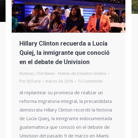
Hillary Clinton recuerda a Lucía
Quiej, la inmigrante que conoció
en el debate de Univision
Noticias
,
USA News - Notias de Estados Unidos
Por
DJ Furia
marzo 26, 2016
72 Comments
Al replantear su promesa de realizar un
reforma migratoria integral, la precandidata
demócrata Hillary Clinton recordó la historia
de Lucía Quiej, la inmigrante indocumentada
guatemalteca que conoció en el debate de
Univision del pasado 9 de marzo en Miami.