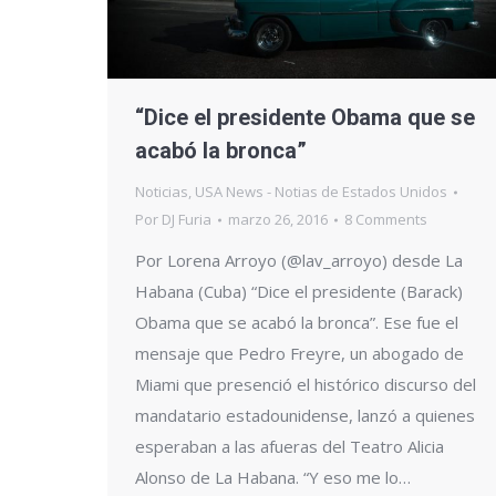
“Dice el presidente Obama que se
acabó la bronca”
Noticias
,
USA News - Notias de Estados Unidos
Por
DJ Furia
marzo 26, 2016
8 Comments
Por Lorena Arroyo (@lav_arroyo) desde La
Habana (Cuba) “Dice el presidente (Barack)
Obama que se acabó la bronca”. Ese fue el
mensaje que Pedro Freyre, un abogado de
Miami que presenció el histórico discurso del
mandatario estadounidense, lanzó a quienes
esperaban a las afueras del Teatro Alicia
Alonso de La Habana. “Y eso me lo…