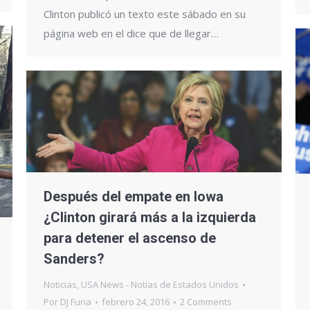
Clinton publicó un texto este sábado en su
página web en el dice que de llegar…
Después del empate en Iowa
¿Clinton girará más a la izquierda
para detener el ascenso de
Sanders?
Noticias
,
USA News - Notias de Estados Unidos
Por
DJ Furia
febrero 24, 2016
2 Comments