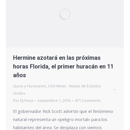
Hermine azotará en las próximas
horas Florida, el primer huracán en 11
años
Lluvia y Huracanes
,
USA News - Notias de Estados
Unidos
Por
DJ Furia
septiembre 1, 2016
471 Comments
El gobernador Rick Scott advirtió que el fenómeno
natural representa un «peligro mortal» para los
habitantes del área. Se desplaza con vientos