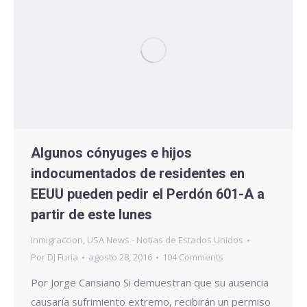
Algunos cónyuges e hijos
indocumentados de residentes en
EEUU pueden pedir el Perdón 601-A a
partir de este lunes
Inmigraccion
,
USA News - Notias de Estados Unidos
Por
DJ Furia
agosto 28, 2016
104 Comments
Por Jorge Cansiano Si demuestran que su ausencia
causaría sufrimiento extremo, recibirán un permiso