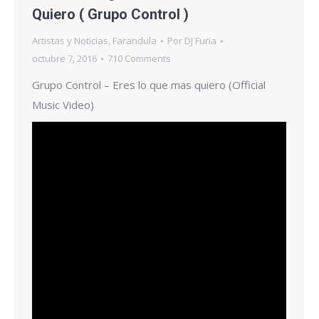
Quiero ( Grupo Control )
Artistas y Noticias
,
Farandula
Por
DJ Furia
octubre 7, 2016
710 Comments
Grupo Control – Eres lo que mas quiero (Official
Music Video)