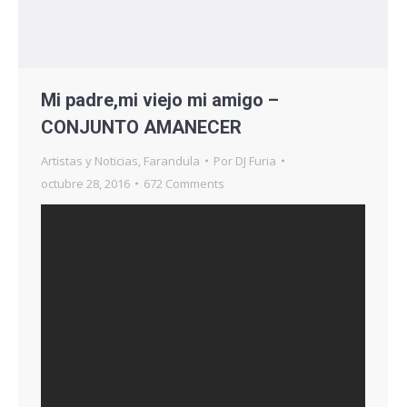
Mi padre,mi viejo mi amigo –
CONJUNTO AMANECER
Artistas y Noticias
,
Farandula
Por
DJ Furia
octubre 28, 2016
672 Comments