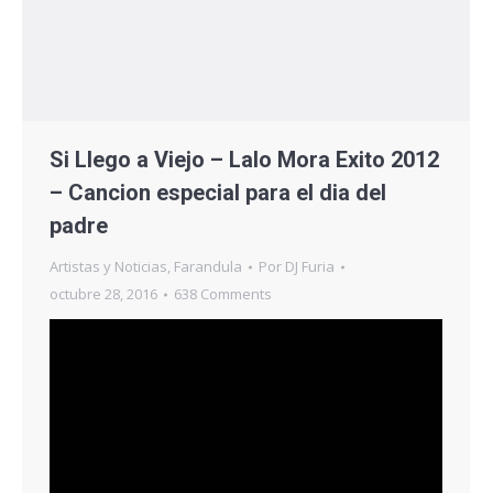
Si Llego a Viejo – Lalo Mora Exito 2012
– Cancion especial para el dia del
padre
Artistas y Noticias
,
Farandula
Por
DJ Furia
octubre 28, 2016
638 Comments