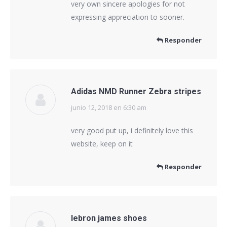
very own sincere apologies for not
expressing appreciation to sooner.
Responder
Adidas NMD Runner Zebra stripes
junio 12, 2018 en 6:30 am
dice:
very good put up, i definitely love this
website, keep on it
Responder
lebron james shoes