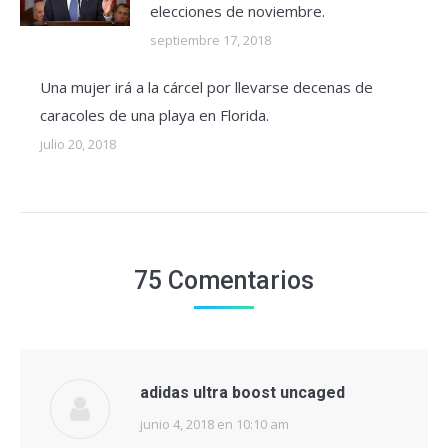
elecciones de noviembre.
septiembre 17, 2018
Una mujer irá a la cárcel por llevarse decenas de
caracoles de una playa en Florida.
julio 20, 2018
75 Comentarios
adidas ultra boost uncaged
junio 4, 2018 en 10:10 am
dice: